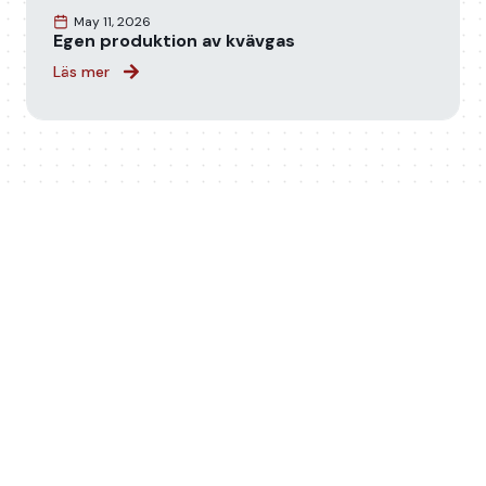
May 11, 2026
Egen produktion av kvävgas
Läs mer
KONTAKT
Har du ett projekt på
gång?